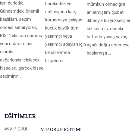
için derledik.
hareketlilik ve
mümkün olmadığını
Gündemdeki önemli
enflasyona karşı
anlatmıştım. Şubat
başlıkları, seçim
korunmaya çalışan
itibariyle bu yükselişler
öncesi senaryoları,
küçük büyük tüm
hız kesmiş, önceki
BİST’teki son durumu
yatırımcı veya
haftada yavaş yavaş
yeni risk ve olası
yatırımcı adayları için
aşağı doğru dönmeye
olumlu
kanallarımda
başlamıştı …
değerlendirilebilecek
bilgilerimi …
hisseleri, gerçek hisse
seçiminin …
EĞITIMLER
VIP GRUP EĞİTİMİ