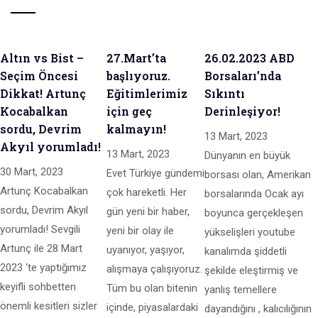
Altın vs Bist –
27.Mart’ta
26.02.2023 ABD
Seçim Öncesi
başlıyoruz.
Borsaları’nda
Dikkat! Artunç
Eğitimlerimiz
Sıkıntı
Kocabalkan
için geç
Derinleşiyor!
sordu, Devrim
kalmayın!
13 Mart, 2023
Akyıl yorumladı!
13 Mart, 2023
Dünyanın en büyük
30 Mart, 2023
Evet Türkiye gündemi
borsası olan, Amerikan
Artunç Kocabalkan
çok hareketli. Her
borsalarında Ocak ayı
sordu, Devrim Akyıl
gün yeni bir haber,
boyunca gerçekleşen
yorumladı! Sevgili
yeni bir olay ile
yükselişleri youtube
Artunç ile 28 Mart
uyanıyor, yaşıyor,
kanalımda şiddetli
2023 ‘te yaptığımız
alışmaya çalışıyoruz.
şekilde eleştirmiş ve
keyifli sohbetten
Tüm bu olan bitenin
yanlış temellere
önemli kesitleri sizler
içinde, piyasalardaki
dayandığını , kalıcılığının