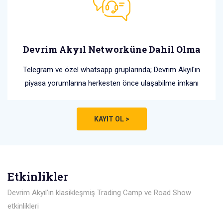
Devrim Akyıl Networküne Dahil Olma
Telegram ve özel whatsapp gruplarında; Devrim Akyıl'ın
piyasa yorumlarına herkesten önce ulaşabilme imkanı
KAYIT OL >
Etkinlikler
Devrim Akyıl'ın klasikleşmiş Trading Camp ve Road Show
etkinlikleri