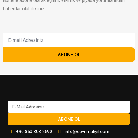
Bültene abone olarak eğitim, etkinlik ve piyasa yorumlarından
haberdar olabilirsiniz.
ABONE OL
ABONE OL
+90 850 303 2590
info@devrimakyil.com